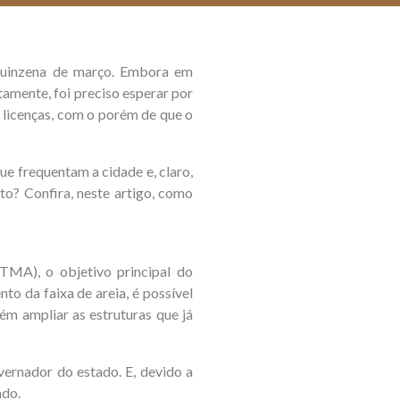
 quinzena de março. Embora em
amente, foi preciso esperar por
 licenças, com o porém de que o
e frequentam a cidade e, claro,
o? Confira, neste artigo, como
MA), o objetivo principal do
o da faixa de areia, é possível
ém ampliar as estruturas que já
vernador do estado. E, devido a
ado.