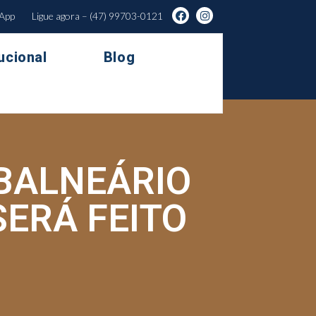
sApp
Ligue agora – (47) 99703-0121
tucional
Blog
BALNEÁRIO
ERÁ FEITO