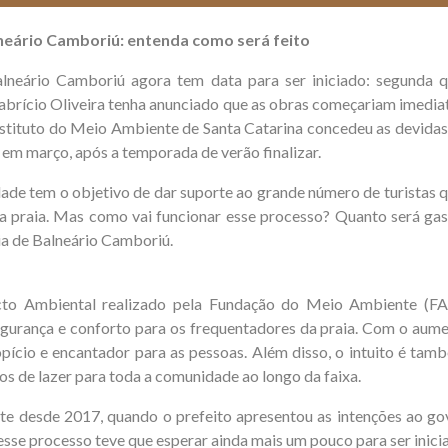
neário Camboriú: entenda como será feito
lneário Camboriú agora tem data para ser iniciado: segunda
brício Oliveira tenha anunciado que as obras começariam imediat
Instituto do Meio Ambiente de Santa Catarina concedeu as devidas
 em março, após a temporada de verão finalizar.
ade tem o objetivo de dar suporte ao grande número de turistas qu
 praia. Mas como vai funcionar esse processo? Quanto será gast
ia de Balneário Camboriú.
cto Ambiental realizado pela Fundação do Meio Ambiente (FAT
gurança e conforto para os frequentadores da praia. Com o aument
pício e encantador para as pessoas. Além disso, o intuito é tamb
os de lazer para toda a comunidade ao longo da faixa.
te desde 2017, quando o prefeito apresentou as intenções ao go
sse processo teve que esperar ainda mais um pouco para ser inici