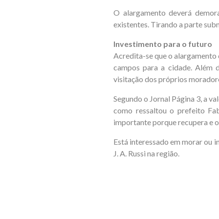
O alargamento deverá demora
existentes. Tirando a parte subm
Investimento para o futuro
Acredita-se que o alargamento d
campos para a cidade. Além d
visitação dos próprios moradore
Segundo o Jornal Página 3, a v
como ressaltou o prefeito Fab
importante porque recupera e of
Está interessado em morar ou 
J. A. Russi na região.