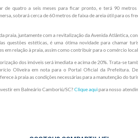
r de quatro a seis meses para ficar pronto, e terá 90 metro
ersa, sobrará cerca de 60 metros de faixa de areia útil para os fr
a praia, juntamente com a revitalização da Avenida Atlântica, con
as questões estéticas, é uma ótima novidade para chamar turis
s em relação à praia, assim como contribuir para o comércio local
alorização dos imóveis será imediata e acima de 20%. Trata-se t
rício Oliveira em nota para o Portal Oficial da Prefeitura. 
erece à praia as condições necessárias para a manutenção do turi
investir em Balneário Camboriú/SC?
Clique aqui
para nosso atendim