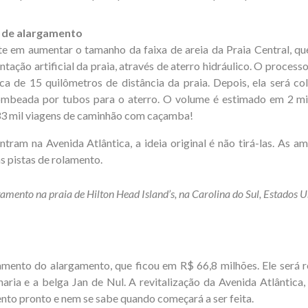
 de alargamento
e em aumentar o tamanho da faixa de areia da Praia Central, qu
ntação artificial da praia, através de aterro hidráulico. O proces
rca de 15 quilômetros de distância da praia. Depois, ela será 
bombeada por tubos para o aterro. O volume é estimado em 2 mi
3 mil viagens de caminhão com caçamba!
ram na Avenida Atlântica, a ideia original é não tirá-las. As am
s pistas de rolamento.
amento na praia de Hilton Head Island’s, na Carolina do Sul, Estados U
mento do alargamento, que ficou em R$ 66,8 milhões. Ele será r
aria e a belga Jan de Nul. A revitalização da Avenida Atlântic
nto pronto e nem se sabe quando começará a ser feita.